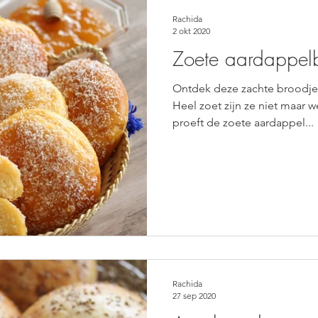
oepen
Smoothies
Pancakes
Broodjes
Rachida
2 okt 2020
Zoete aardappel
Ontdek deze zachte broodje
Heel zoet zijn ze niet maar w
proeft de zoete aardappel...
Rachida
27 sep 2020