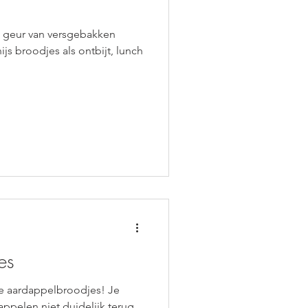
e geur van versgebakken
ijs broodjes als ontbijt, lunch
es
te aardappelbroodjes! Je
ppelen niet duidelijk terug