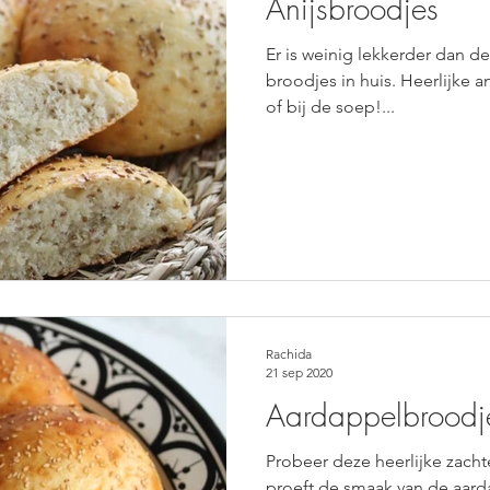
Anijsbroodjes
Er is weinig lekkerder dan d
broodjes in huis. Heerlijke an
of bij de soep!...
Rachida
21 sep 2020
Aardappelbroodj
Probeer deze heerlijke zach
proeft de smaak van de aarda