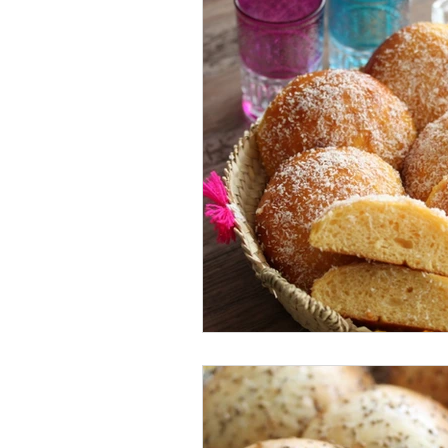
Hapjes
Koekjes
S