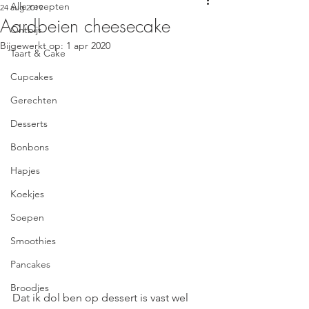
Alle recepten
24 aug 2019
Aardbeien cheesecake
Ontbijt
Bijgewerkt op:
1 apr 2020
Taart & Cake
Cupcakes
Gerechten
Desserts
Bonbons
Hapjes
Koekjes
Soepen
Smoothies
Pancakes
Broodjes
Dat ik dol ben op dessert is vast wel 