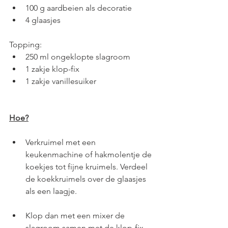
100 g aardbeien als decoratie
4 glaasjes
Topping:
250 ml ongeklopte slagroom
1 zakje klop-fix
1 zakje vanillesuiker 
Hoe?
Verkruimel met een 
keukenmachine of hakmolentje de 
koekjes tot fijne kruimels. Verdeel 
de koekkruimels over de glaasjes 
als een laagje. 
Klop dan met een mixer de 
slagroom samen met de klop-fix 