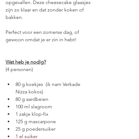
opgevallen. Deze cheesecake glaasjes 
zijn zo klaar en dat zonder koken of 
bakken. 
Perfect voor een zomerse dag, of 
gewoon omdat je er zin in hebt!
Wat heb je nodig?
(4 personen)
80 g koekjes  (ik nam Verkade 
Nizza kokos)
80 g aardbeien
100 ml slagroom
1 zakje klop-fix
125 g mascarpone 
25 g poedersuiker 
1 el suiker