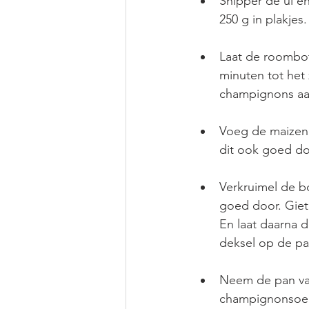
Snipper de ui en
250 g in plakjes
Laat de roombot
minuten tot het 
champignons aan
Voeg de maizena
dit ook goed do
Verkruimel de bo
goed door. Giet
En laat daarna 
deksel op de p
Neem de pan van
champignonsoep 