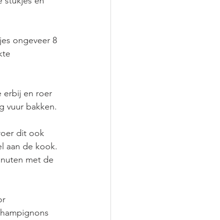
 stukjes en 
jes ongeveer 8 
kte 
 
erbij en roer 
g vuur bakken. 
oer dit ook 
l aan de kook. 
inuten met de 
r 
 champignons 