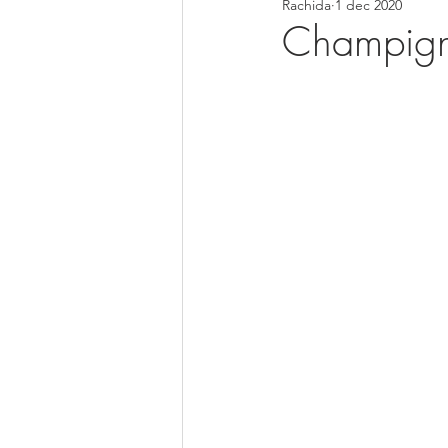
Rachida
1 dec 2020
Soepen
Smoothies
Pan
Champig