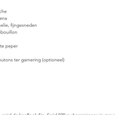
 
îche
ena 
elie, fijngesneden 
ebouillon
rte peper 
outons ter garnering (optioneel)