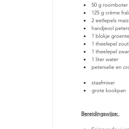
50 g roomboter
125 g crème fra
2 eetlepels maiz
handjevol peters
1 blokje groent
1 theelepel zout
1 theelepel zwa
1 liter water 
peterselie en cr
staafmixer
grote kookpan
Bereidingswijze: 