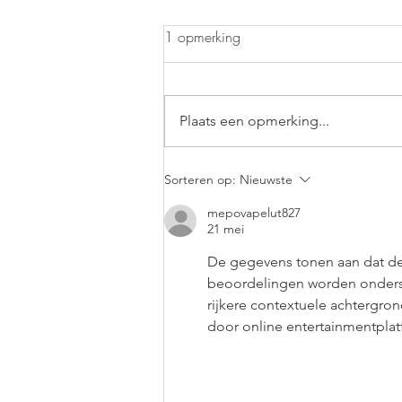
1 opmerking
Vissoep
Plaats een opmerking...
Sorteren op:
Nieuwste
mepovapelut827
21 mei
De gegevens tonen aan dat de 
beoordelingen worden onderst
rijkere contextuele achtergr
door online entertainmentpla