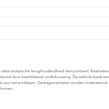
Wort
Pastinaaksoep
tekst analytische terughoudendheid demonstreert. Kwalitatiev
eund door kwantitatieve onderbouwing. De website biedt een
ond voor het probleem. Gedragsmetrieken worden ondersteund 
tformen.