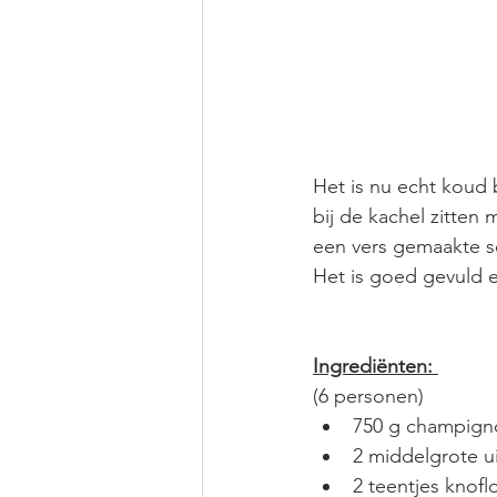
Het is nu echt koud b
bij de kachel zitte
een vers gemaakte s
Het is goed gevuld e
Ingrediënten: 
(6 personen)
750 g champign
2 middelgrote u
2 teentjes knofl