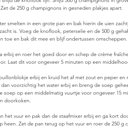
 snijd de knoflook fijn. Snijd 500 g champignons in grove
. Zet de 250 g champignons in gesneden plakjes apart. 
er smelten in een grote pan en bak hierin de uien zacht
zacht is. Voeg de knoflook, peterselie en de 500 g geha
 toe en bak dit mee en blijf ondertussen omscheppen.
 erbij en roer het goed door en schep de crème fraîche 
or. Laat dit voor ongeveer 5 minuten op een middelhoo
uillonblokje erbij en kruid het af met zout en peper en r
 dan voorzichtig het water erbij en breng de soep gehee
de soep op een middelmatig vuurtje voor ongeveer 15 m
an doorkoken. 
 het vuur en pak dan de staafmixer erbij en ga kort doo
heen. Zet de pan terug op het vuur en roer de 250 g