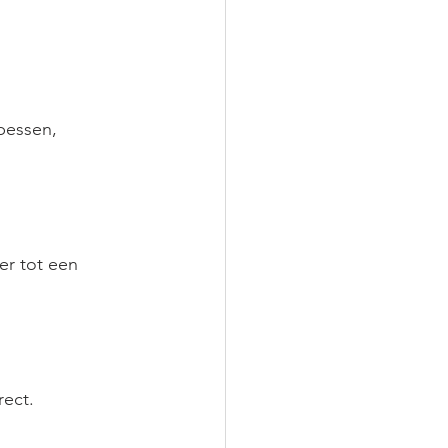
bessen, 
er tot een 
rect.