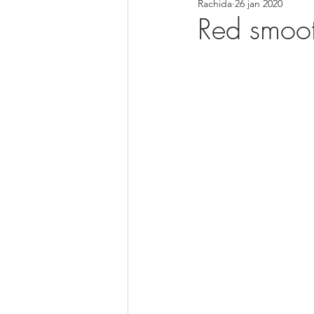
Rachida
26 jan 2020
Soepen
Smoothies
Pan
Red smoo