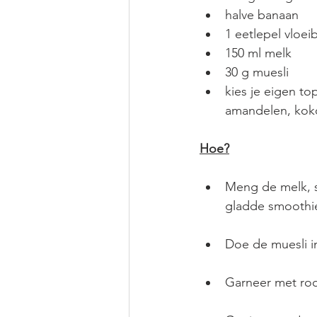
halve banaan
1 eetlepel vloei
150 ml melk
30 g muesli 
kies je eigen to
amandelen, koko
Hoe?
Meng de melk, s
gladde smoothie
Doe de muesli i
Garneer met rood