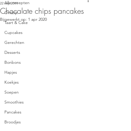
Alle recepten
22 sep 2019
Chocalate chips pancakes
Ontbijt
Bijgewerkt op:
1 apr 2020
Taart & Cake
Cupcakes
Gerechten
Desserts
Bonbons
Hapjes
Koekjes
Soepen
Smoothies
Pancakes
Broodjes