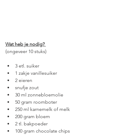
Wat heb je nodig? 
(ongeveer 10 stuks)
3 etl. suiker 
1 zakje vanillesuiker
2 eieren 
snufje zout 
30 ml zonnebloemolie 
50 gram roomboter
250 ml karnemelk of melk 
200 gram bloem 
2 tl. bakpoeder 
100 gram chocolate chips 