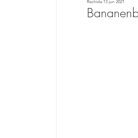
Rachida
13 jun 2021
Soepen
Smoothies
Pan
Bananenb