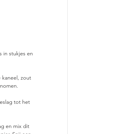
 in stukjes en 
 kaneel, zout 
genomen.
eslag tot het 
g en mix dit 