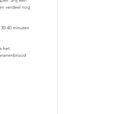
ier. Snij een 
en verdeel nog 
30-40 minuten 
s het 
bananenbrood 