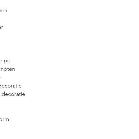
oem
er
r pit
 noten
n
decoratie
 decoratie
orm 