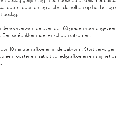
et beslag gelijkmatig in een bekleed bakblik met bakpap
aal doormidden en leg allebei de helften op het beslag 
t beslag. 
n de voorverwarmde oven op 180 graden voor ongeveer 
 Een satéprikker moet er schoon uitkomen. 
voor 10 minuten afkoelen in de bakvorm. Stort vervolgen
 een rooster en laat dit volledig afkoelen en snij het 
. 