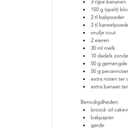
3 rijpe bananen 
150 g (spelt) bl
2 tl bakpoeder
2 tl kaneelpoed
snufje zout
2 eieren 
30 ml melk
10 dadels zonde
50 g gemengde
50 g pecannote
extra noten ter 
extra banaan ter
Benodigdheden:
brood- of cakev
bakpapier
garde