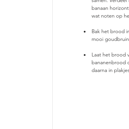
samen. Verdeel h
banaan horizont
wat noten op he
Bak het brood i
mooi goudbruin.
Laat het brood 
bananenbrood op
daarna in plakjes