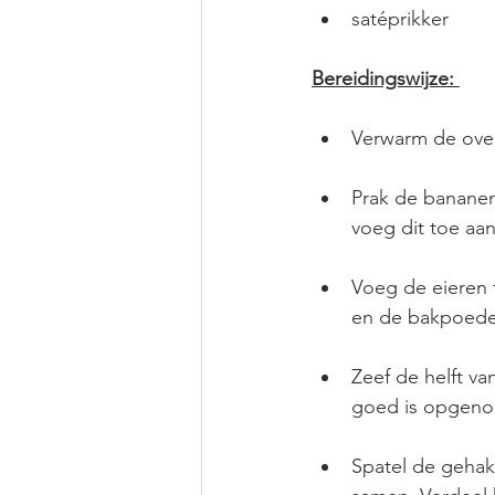
satéprikker
Bereidingswijze: 
Verwarm de oven
Prak de bananen
voeg dit toe aa
Voeg de eieren 
en de bakpoeder
Zeef de helft va
goed is opgenom
Spatel de gehakt