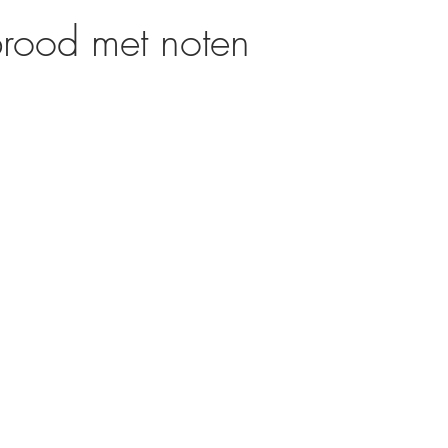
cakes
Broodjes
rood met noten